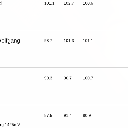
d
101.1
102.7
100.6
lfgang
98.7
101.3
101.1
99.3
96.7
100.7
87.5
91.4
90.9
rg 1425e.V