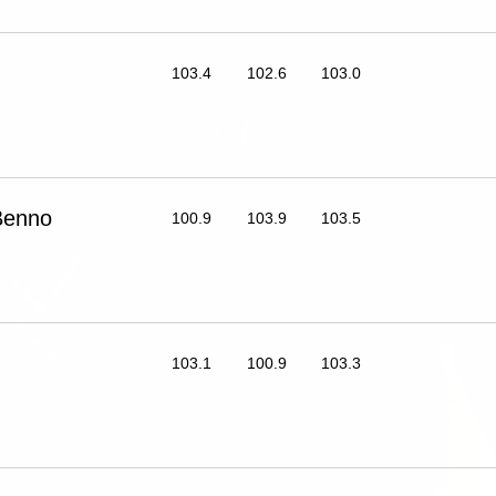
103.4
102.6
103.0
enno
100.9
103.9
103.5
103.1
100.9
103.3