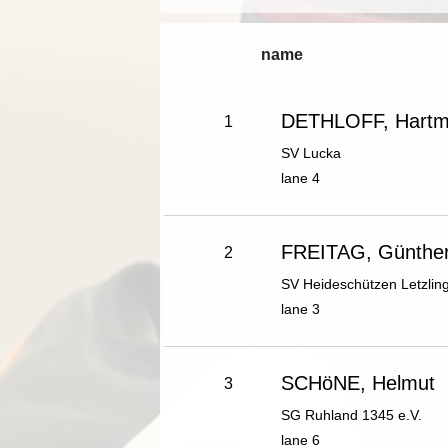
name
DETHLOFF, Hartm
1
SV Lucka
lane 4
FREITAG, Günthe
2
SV Heideschützen Letzlin
lane 3
SCHöNE, Helmut
3
SG Ruhland 1345 e.V.
lane 6