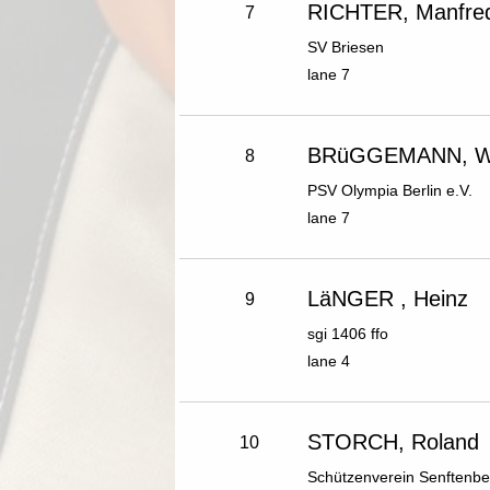
RICHTER, Manfre
7
SV Briesen
lane 7
BRüGGEMANN, Wo
8
PSV Olympia Berlin e.V.
lane 7
LäNGER , Heinz
9
sgi 1406 ffo
lane 4
STORCH, Roland
10
Schützenverein Senftenbe