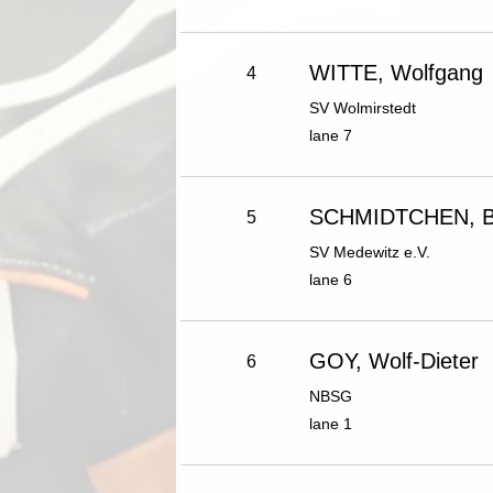
WITTE, Wolfgang
4
SV Wolmirstedt
lane 7
SCHMIDTCHEN, B
5
SV Medewitz e.V.
lane 6
GOY, Wolf-Dieter
6
NBSG
lane 1