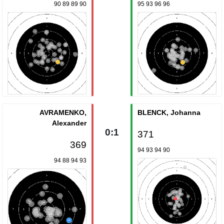
90 89 89 90
95 93 96 96
AVRAMENKO,
BLENCK, Johanna
Alexander
0:1
371
369
94 93 94 90
94 88 94 93