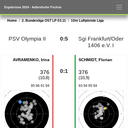
Ergebnisse 2024 - Adlershofer Füchse
Home
2. Bundesliga OST LP 03.11
10m Luftpistole Liga
PSV Olympia II
0:5
Sgi Frankfurt/Oder
1406 e.V. I
AVRAMENKO, Irina
SCHMIDT, Florian
0:1
376
376
(10,8)
(10,9)
95 96 91 94
93 94 95 94