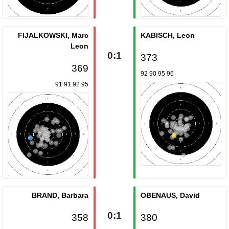
FIJALKOWSKI, Marc
KABISCH, Leon
Leon
0:1
373
369
92 90 95 96
91 91 92 95
BRAND, Barbara
OBENAUS, David
0:1
358
380