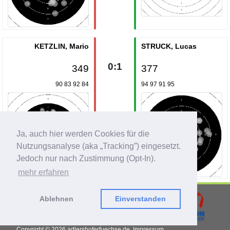
KETZLIN, Mario
STRUCK, Lucas
0:1
349
377
90 83 92 84
94 97 91 95
Ja, auch hier werden Cookies für die
Nutzungsanalyse (aka „Tracking”) eingesetzt.
Jedoch nur nach Zustimmung (Opt-In).
mehr erfahren
Ablehnen
Einverstanden
Copyright © 2026
adlershoferfuechse.de.
Impressum