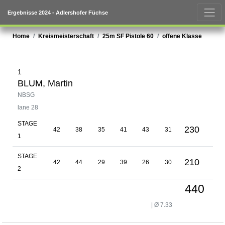
Ergebnisse 2024 - Adlershofer Füchse
Home
Kreismeisterschaft
25m SF Pistole 60
offene Klasse
1
BLUM, Martin
NBSG
lane 28
STAGE
230
42
38
35
41
43
31
1
STAGE
210
42
44
29
39
26
30
2
440
| Ø 7.33